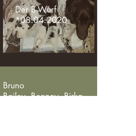
Der B-Wurf
*08.04.2020
Bruno
Bailey, Bonney, Birka
Prüfungsergebnisse