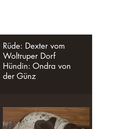
Kleine Münsterländer
"vomTorfloch"
Rüde: Dexter vom
Woltruper Dorf
Hündin: Ondra von
der Günz